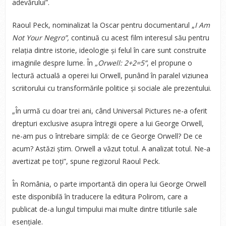
adevărului”.
Raoul Peck, nominalizat la Oscar pentru documentarul „
I Am
Not Your Negro”,
continuă cu acest film interesul său pentru
relația dintre istorie, ideologie și felul în care sunt construite
imaginile despre lume. În
„Orwell: 2+2=5”
, el propune o
lectură actuală a operei lui Orwell, punând în paralel viziunea
scriitorului cu transformările politice și sociale ale prezentului.
„În urmă cu doar trei ani, când Universal Pictures ne-a oferit
drepturi exclusive asupra întregii opere a lui George Orwell,
ne-am pus o întrebare simplă: de ce George Orwell? De ce
acum? Astăzi știm. Orwell a văzut totul. A analizat totul. Ne-a
avertizat pe toți”, spune regizorul Raoul Peck.
În România, o parte importantă din opera lui George Orwell
este disponibilă în traducere la editura Polirom, care a
publicat de-a lungul timpului mai multe dintre titlurile sale
esențiale.