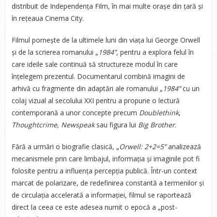
distribuit de Independența Film, în mai multe orașe din țară și
în rețeaua Cinema City.
Filmul pornește de la ultimele luni din viața lui George Orwell
și de la scrierea romanului „
1984”
, pentru a explora felul în
care ideile sale continuă să structureze modul în care
înțelegem prezentul. Documentarul combină imagini de
arhivă cu fragmente din adaptări ale romanului „
1984”
cu un
colaj vizual al secolului XXI pentru a propune o lectură
contemporană a unor concepte precum
Doublethink
,
Thoughtcrime
,
Newspeak
sau figura lui
Big Brother
.
Fără a urmări o biografie clasică, „
Orwell: 2+2=5”
analizează
mecanismele prin care limbajul, informația și imaginile pot fi
folosite pentru a influența percepția publică. Într-un context
marcat de polarizare, de redefinirea constantă a termenilor și
de circulația accelerată a informației, filmul se raportează
direct la ceea ce este adesea numit o epocă a „post-