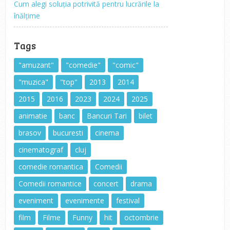
Cum alegi soluția potrivită pentru lucrările la
înălțime
Tags
"amuzant"
"comedie"
"comic"
"muzica"
"top"
2013
2014
2015
2016
2023
2024
2025
animatie
banc
Bancuri Tari
bilet
brasov
bucuresti
cinema
cinematograf
cluj
comedie romantica
Comedii
Comedii romantice
concert
drama
eveniment
evenimente
festival
film
Filme
Funny
hit
octombrie