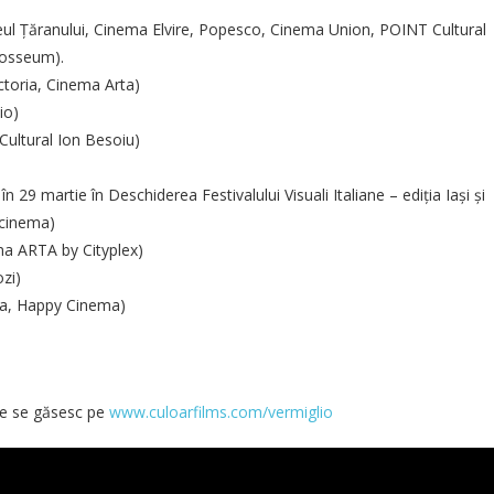
l Țăranului, Cinema Elvire, Popesco, Cinema Union, POINT Cultural
osseum).
toria, Cinema Arta)
io)
Cultural Ion Besoiu)
 29 martie în Deschiderea Festivalului Visuali Italiane – ediția Iași și
 cinema)
a ARTA by Cityplex)
zi)
a, Happy Cinema)
le se găsesc pe
www.culoarfilms.com/vermiglio