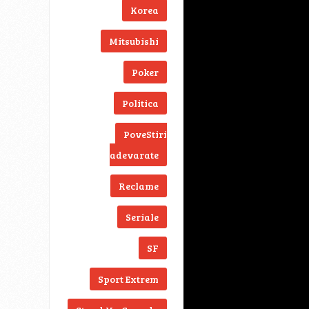
Korea
Mitsubishi
Poker
Politica
PoveStiri
adevarate
Reclame
Seriale
SF
Sport Extrem