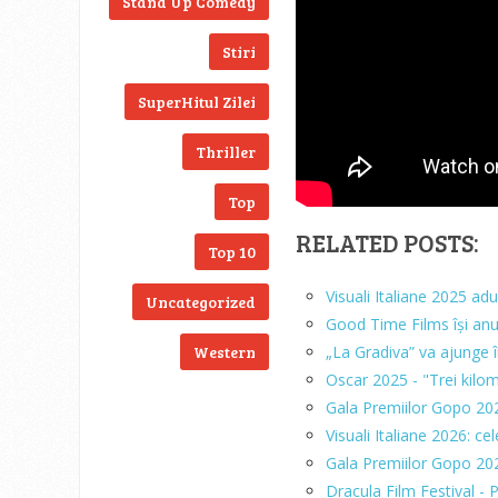
Stand Up Comedy
Stiri
SuperHitul Zilei
Thriller
Top
RELATED POSTS:
Top 10
Visuali Italiane 2025 adu
Uncategorized
Good Time Films își an
„La Gradiva” va ajunge 
Western
Oscar 2025 - "Trei kilom
Gala Premiilor Gopo 20
Visuali Italiane 2026: ce
Gala Premiilor Gopo 202
Dracula Film Festival - 