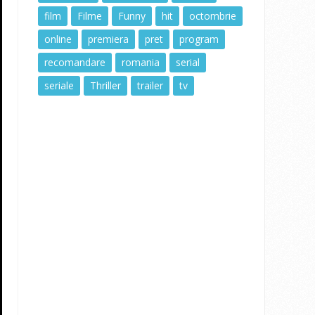
film
Filme
Funny
hit
octombrie
online
premiera
pret
program
recomandare
romania
serial
seriale
Thriller
trailer
tv