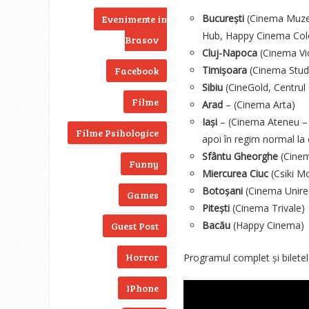
București
(Cinema Muzeu
Evenimente in
Hub, Happy Cinema Col
Brasov
Cluj-Napoca
(Cinema Vic
Timișoara
(Cinema Stud
Facebook
Sibiu
(CineGold, Centrul 
Filme
Arad
– (Cinema Arta)
Iași
– (Cinema Ateneu – în
Filme Psihologice
apoi în regim normal la
Sfântu Gheorghe
(Cinem
Funny
Miercurea Ciuc
(Csiki Mo
Botoșani
(Cinema Unire
Games
Pitești
(Cinema Trivale)
Bacău
(Happy Cinema)
Guest Post
Horror
Programul complet și bilete
IPhone