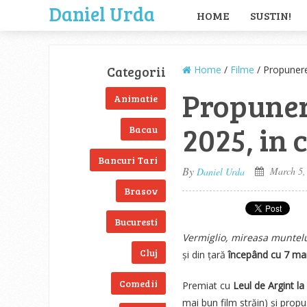
Daniel Urda
HOME
SUSTIN!
Categorii
Home
/
Filme
/ Propunerea
Propunere
Animatie
2025, in 
Bacau
Bancuri Tari
By
March 5,
Daniel Urda
Brasov
Bucuresti
Vermiglio, mireasa muntel
Cluj
și din țară
începând cu 7 mar
Comedii
Premiat cu
Leul de Argint la 
mai bun film străin) și prop