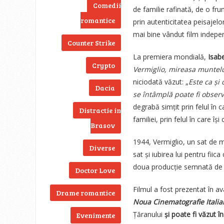
Comedii
de familie rafinată, de o fr
romantice
prin autenticitatea peisajelo
mai bine vândut film indepen
Counter Strike
La premiera mondială,
Isab
Crypto
Vermiglio, mireasa muntel
niciodată văzut: „
Este ca și
Dacia
se întâmplă poate fi observ
degrabă simțit prin felul în 
Distractie in
familiei, prin felul în care î
Brasov
1944, Vermiglio, un sat de mu
Diverse
sat și iubirea lui pentru fii
doua producție semnată de
Doctor Love
Filmul a fost prezentat în a
Drame romantice
Noua Cinematografie Itali
Țăranului
și poate fi văzut î
Evenimente