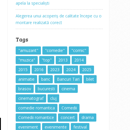
apela la specialiști
Alegerea unui acoperiș de calitate începe cu o
montare realizată corect
Tags
"amuzant"
"comedie"
"comic"
"muzica"
"top"
2013
2014
2015
2016
2023
2024
2025
animatie
banc
Bancuri Tari
bilet
brasov
bucuresti
cinema
cinematograf
cluj
comedie romantica
Comedii
Comedii romantice
concert
drama
eveniment
evenimente
festival