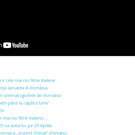
ce cele mai noi filme italiene
unță lansarea în România
în cinematografele din România
etri până la capătul lumii"
24
le mai noi filme italiene,…
5 va avea loc pe 29 Aprilie
Premiera „Instinct Primal” (Primate)