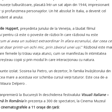
umusețe tulburătoare, plasată într-un sat alpin din 1944, impresionant
r și profunzimea personajelor. Un hit absolut în Italia, a devenit cel
dent al anului.
elle Huppert
, președinta Juriului de la Veneția, a lăudat filmul
ui
pentru că este o poveste de război în care războiul nu este
 cum ai avea un subiect extraordinar în afara ecranului, dar ceea ce
at doar printr-un ochi mic, prin zăvorul unei uși.
” Războiul este ma
care femeile își trăiau viața atunci, cum se manifestau în intimitatea
și creșteau copiii și prin modul în care interacționau cu natura.
nte izolat. Sosirea lui Pietro, un dezertor, în familia învățătorului din
ca cea mare a acestuia vor schimba cursul vieții tuturor. Este cea de-a
 Maura Delpero .
vanpremieră la București în deschiderea festivalului
Visuali Italiane –
ană în România
în prezența a 300 de spectatori, la Cinema Muzeul
n cinematografele a 11 orașe din țară: