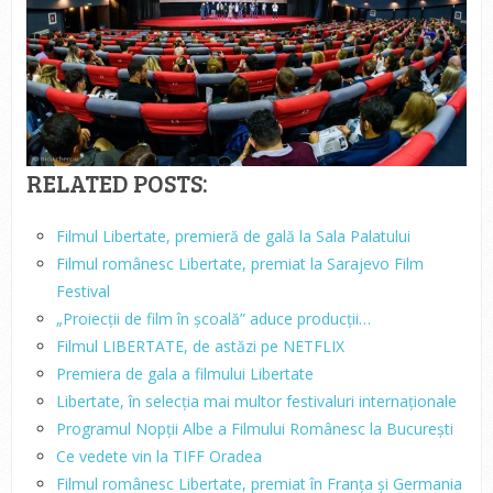
RELATED POSTS:
Filmul Libertate, premieră de gală la Sala Palatului
Filmul românesc Libertate, premiat la Sarajevo Film
Festival
„Proiecții de film în școală” aduce producții…
Filmul LIBERTATE, de astăzi pe NETFLIX
Premiera de gala a filmului Libertate
Libertate, în selecția mai multor festivaluri internaționale
Programul Nopții Albe a Filmului Românesc la București
Ce vedete vin la TIFF Oradea
Filmul românesc Libertate, premiat în Franța și Germania