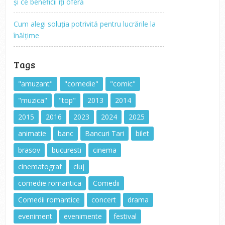
și ce beneficii îți oferă
Cum alegi soluția potrivită pentru lucrările la
înălțime
Tags
"amuzant"
"comedie"
"comic"
"muzica"
"top"
2013
2014
2015
2016
2023
2024
2025
animatie
banc
Bancuri Tari
bilet
brasov
bucuresti
cinema
cinematograf
cluj
comedie romantica
Comedii
Comedii romantice
concert
drama
eveniment
evenimente
festival