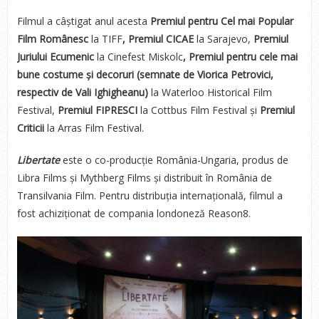
Filmul a câștigat anul acesta
Premiul pentru Cel mai Popular
Film Românesc
la TIFF
, Premiul CICAE
la Sarajevo,
Premiul
Juriului Ecumenic
la Cinefest Miskolc
, Premiul pentru cele mai
bune costume și decoruri (semnate de Viorica Petrovici,
respectiv de Vali Ighigheanu)
la Waterloo Historical Film
Festival,
Premiul FIPRESCI
la Cottbus Film Festival și
Premiul
Criticii
la Arras Film Festival.
Libertate
este o co-producție România-Ungaria, produs de
Libra Films și Mythberg Films și distribuit în România de
Transilvania Film. Pentru distribuția internațională, filmul a
fost achiziționat de compania londoneză Reason8.