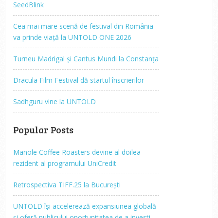
SeedBlink
Cea mai mare scenă de festival din România
va prinde viață la UNTOLD ONE 2026
Turneu Madrigal și Cantus Mundi la Constanța
Dracula Film Festival dă startul înscrierilor
Sadhguru vine la UNTOLD
Popular Posts
Manole Coffee Roasters devine al doilea
rezident al programului UniCredit
Retrospectiva TIFF.25 la București
UNTOLD își accelerează expansiunea globală
și oferă publicului oportunitatea de a investi