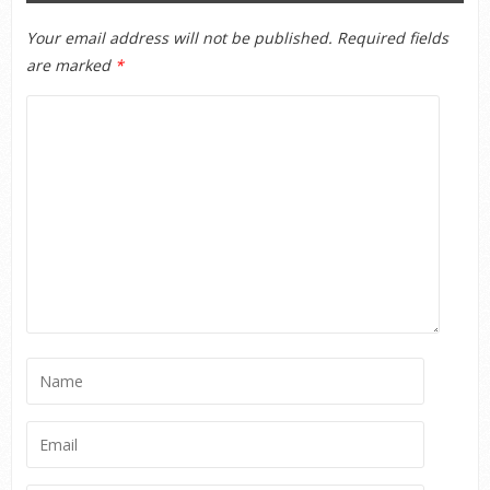
Your email address will not be published.
Required fields
are marked
*