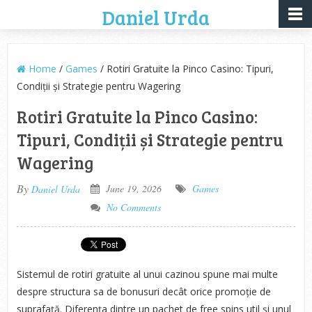
Daniel Urda
Home
/
Games
/ Rotiri Gratuite la Pinco Casino: Tipuri,
Condiții și Strategie pentru Wagering
Rotiri Gratuite la Pinco Casino:
Tipuri, Condiții și Strategie pentru
Wagering
By
June 19, 2026
Games
Daniel Urda
No Comments
Sistemul de rotiri gratuite al unui cazinou spune mai multe
despre structura sa de bonusuri decât orice promoție de
suprafață. Diferența dintre un pachet de free spins util și unul