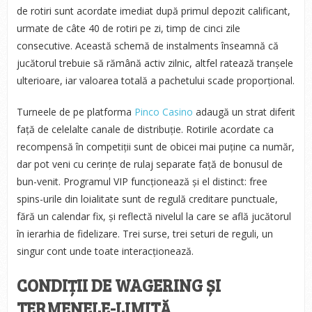
de rotiri sunt acordate imediat după primul depozit calificant,
urmate de câte 40 de rotiri pe zi, timp de cinci zile
consecutive. Această schemă de instalments înseamnă că
jucătorul trebuie să rămână activ zilnic, altfel ratează tranșele
ulterioare, iar valoarea totală a pachetului scade proporțional.
Turneele de pe platforma
Pinco Casino
adaugă un strat diferit
față de celelalte canale de distribuție. Rotirile acordate ca
recompensă în competiții sunt de obicei mai puține ca număr,
dar pot veni cu cerințe de rulaj separate față de bonusul de
bun-venit. Programul VIP funcționează și el distinct: free
spins-urile din loialitate sunt de regulă creditare punctuale,
fără un calendar fix, și reflectă nivelul la care se află jucătorul
în ierarhia de fidelizare. Trei surse, trei seturi de reguli, un
singur cont unde toate interacționează.
CONDIȚII DE WAGERING ȘI
TERMENELE-LIMITĂ