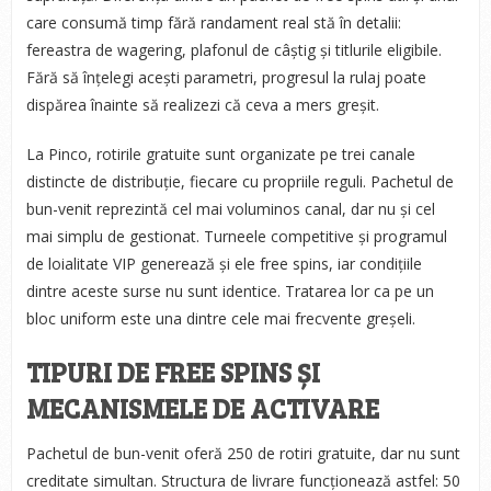
care consumă timp fără randament real stă în detalii:
fereastra de wagering, plafonul de câștig și titlurile eligibile.
Fără să înțelegi acești parametri, progresul la rulaj poate
dispărea înainte să realizezi că ceva a mers greșit.
La Pinco, rotirile gratuite sunt organizate pe trei canale
distincte de distribuție, fiecare cu propriile reguli. Pachetul de
bun-venit reprezintă cel mai voluminos canal, dar nu și cel
mai simplu de gestionat. Turneele competitive și programul
de loialitate VIP generează și ele free spins, iar condițiile
dintre aceste surse nu sunt identice. Tratarea lor ca pe un
bloc uniform este una dintre cele mai frecvente greșeli.
TIPURI DE FREE SPINS ȘI
MECANISMELE DE ACTIVARE
Pachetul de bun-venit oferă 250 de rotiri gratuite, dar nu sunt
creditate simultan. Structura de livrare funcționează astfel: 50