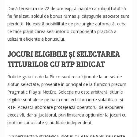
Dacă fereastra de 72 de ore expiră înainte ca rulajul total să
fie finalizat, soldul de bonus rămas și câștigurile asociate sunt
pierdute. Nu există posibilitate de prelungire automată, ceea
ce face planificarea sesiunilor o componentă practică a
utilizării eficiente a bonusului.
JOCURI ELIGIBILE ȘI SELECTAREA
TITLURILOR CU RTP RIDICAT
Rotirile gratuite de la Pinco sunt restricționate la un set de
sloturi selectate, provenite în principal de la furnizori precum
Pragmatic Play și NetEnt. Selecția nu este arbitrară: titlurile
eligibile sunt alese pe baza unui echilibru între volatilitate și
RTP. Această abordare protejează operatorul de expunere
excesivă, dar și jucătorul, prin limitarea opțiunilor la jocuri cu
profiluri cunoscute și auditate independent.
Din perspectivă strategică, sloturi cu RTP de 96% sau peste