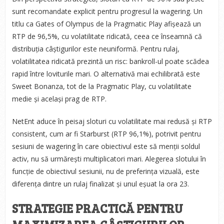
sunt recomandate explicit pentru progresul la wagering. Un
titlu ca Gates of Olympus de la Pragmatic Play afișează un
RTP de 96,5%, cu volatilitate ridicată, ceea ce înseamnă că
distribuția câștigurilor este neuniformă. Pentru rulaj,
volatilitatea ridicată prezintă un risc: bankroll-ul poate scădea
rapid între loviturile mari. O alternativă mai echilibrată este
Sweet Bonanza, tot de la Pragmatic Play, cu volatilitate
medie și același prag de RTP.
NetEnt aduce în peisaj sloturi cu volatilitate mai redusă și RTP
consistent, cum ar fi Starburst (RTP 96,1%), potrivit pentru
sesiuni de wagering în care obiectivul este să menții soldul
activ, nu să urmărești multiplicatori mari. Alegerea slotului în
funcție de obiectivul sesiunii, nu de preferința vizuală, este
diferența dintre un rulaj finalizat și unul eșuat la ora 23.
STRATEGIE PRACTICĂ PENTRU