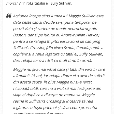
mortal V
) în rolul tatălui ei, Sully Sullivan.
Acțiunea începe când lumea lui Maggie Sullivan este
dată peste cap și decide să-și pună temporar pe
pauză viața și cariera de medic neurochirurg din
Boston, dar și pe iubitul ei, Andrew (Allan Hawco)
pentru a se refugia în pitoreasca zonă de camping
Sullivan’s Crossing (din Nova Scotia, Canada) unde a
copilărit și a relua legătura cu tatăl ei, Sully Sullivan,
deși relația lor s-a răcit cu mult timp în urmă.
Maggie nu și-a mai văzut casa și tatăl din vara în care
a împlinit 15 ani, iar relația dintre ei a avut de suferit
din acestă cauză. În plus Maggie nu și-a iertat
niciodată tatăl, care nu a vrut să mai facă parte din
viața ei după ce a divorțat de mama sa. Maggie
revine în Sullivan’s Crossing și încearcă să reia
legătura cu foștii prieteni și să accepte prezentul
complicat și trecutul dureros.