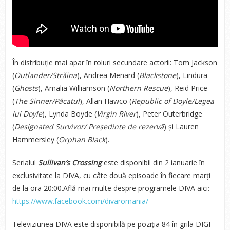
În distribuție mai apar în roluri secundare actorii: Tom Jackson
(
Outlander/Străina
), Andrea Menard (
Blackstone
), Lindura
(
Ghosts
), Amalia Williamson (
Northern Rescue
), Reid Price
(
The Sinner/Păcatul
), Allan Hawco (
Republic of Doyle/Legea
lui Doyle
), Lynda Boyde (
Virgin River
), Peter Outerbridge
(
Designated Survivor/
Președinte de rezervă
) și Lauren
Hammersley (
Orphan Black
).
Serialul
Sullivan’s Crossing
este disponibil din 2 ianuarie în
exclusivitate la DIVA, cu câte două episoade în fiecare marți
de la ora 20:00.Află mai multe despre programele DIVA aici:
https://www.facebook.com/divaromania/
Televiziunea DIVA este disponibilă pe poziția 84 în grila DIGI