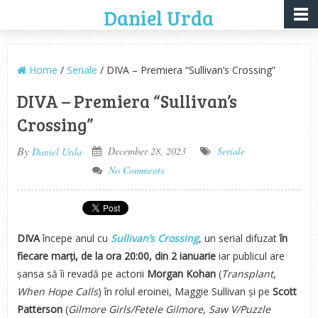
Daniel Urda
Home
/
Seriale
/ DIVA – Premiera “Sullivan’s Crossing”
DIVA – Premiera “Sullivan’s
Crossing”
By
December 28, 2023
Seriale
Daniel Urda
No Comments
DIVA
începe anul cu
Sullivan’s Crossing
, un serial difuzat
în
fiecare marți, de la ora 20:00, din 2 ianuarie
iar publicul are
șansa să îi revadă pe actorii
Morgan Kohan
(
Transplant
,
When Hope Calls
) în rolul eroinei, Maggie Sullivan și pe
Scott
Patterson
(
Gilmore Girls/Fetele
Gilmore
,
Saw V/Puzzle