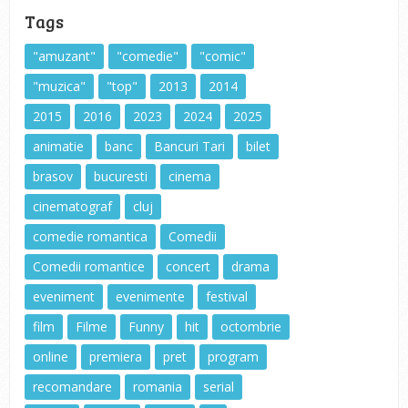
Tags
"amuzant"
"comedie"
"comic"
"muzica"
"top"
2013
2014
2015
2016
2023
2024
2025
animatie
banc
Bancuri Tari
bilet
brasov
bucuresti
cinema
cinematograf
cluj
comedie romantica
Comedii
Comedii romantice
concert
drama
eveniment
evenimente
festival
film
Filme
Funny
hit
octombrie
online
premiera
pret
program
recomandare
romania
serial