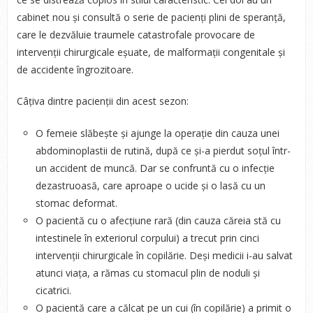
cabinet nou și consultă o serie de pacienți plini de speranță,
care le dezvăluie traumele catastrofale provocare de
intervenții chirurgicale eșuate, de malformații congenitale și
de accidente îngrozitoare.
Câțiva dintre pacienții din acest sezon:
O femeie slăbește și ajunge la operație din cauza unei
abdominoplastii de rutină, după ce și-a pierdut soțul într-
un accident de muncă. Dar se confruntă cu o infecție
dezastruoasă, care aproape o ucide și o lasă cu un
stomac deformat.
O pacientă cu o afecțiune rară (din cauza căreia stă cu
intestinele în exteriorul corpului) a trecut prin cinci
intervenții chirurgicale în copilărie. Deși medicii i-au salvat
atunci viața, a rămas cu stomacul plin de noduli și
cicatrici.
O pacientă care a călcat pe un cui (în copilărie) a primit o