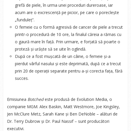
grefă de piele, în urma unei proceduri dureroase, iar
acum are o excrescență pe picior, pe care o poreclește
„funduleț”.
O femeie cu o formă agresivă de cancer de piele a trecut
printr-o procedură de 10 ore, la finalul căreia a rămas cu
o gaură mare în față. Prin urmare, e forțată să poarte o
proteză și urăște să se uite în oglindă.
După ce a fost mușcată de un câine, o femeie și-a
pierdut vârful nasului și este deprimată, după ce a trecut
prin 20 de operații separate pentru a-și corecta fața, fără
succes.
Emisiunea
Botched
este produsă de Evolution Media, o
companie MGM. Alex Baskin, Matt Westmore, Joe Kingsley,
Jen McClure Metz, Sarah Kane și Ben DeNoble – alături de
Dr. Terry Dubrow și Dr. Paul Nassif – sunt producători
executivi.