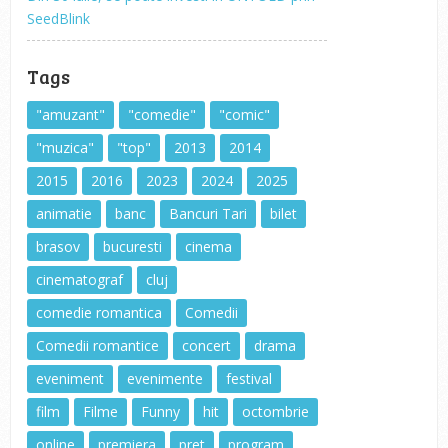
SeedBlink
Tags
"amuzant"
"comedie"
"comic"
"muzica"
"top"
2013
2014
2015
2016
2023
2024
2025
animatie
banc
Bancuri Tari
bilet
brasov
bucuresti
cinema
cinematograf
cluj
comedie romantica
Comedii
Comedii romantice
concert
drama
eveniment
evenimente
festival
film
Filme
Funny
hit
octombrie
online
premiera
pret
program