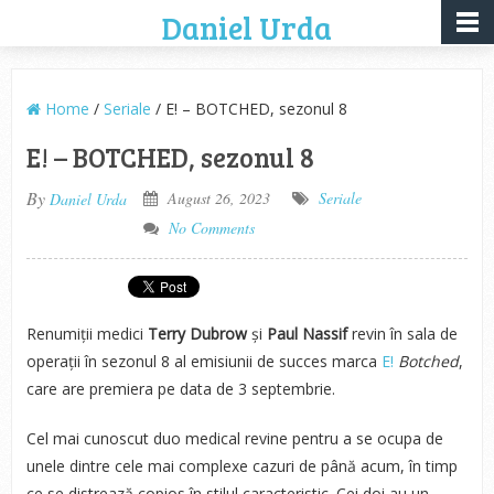
Daniel Urda
Home
/
Seriale
/ E! – BOTCHED, sezonul 8
E! – BOTCHED, sezonul 8
By
August 26, 2023
Seriale
Daniel Urda
No Comments
Renumiții medici
Terry Dubrow
și
Paul Nassif
revin în sala de
operații în sezonul 8 al emisiunii de succes marca
E!
Botched
,
care are premiera pe data de 3 septembrie.
Cel mai cunoscut duo medical revine pentru a se ocupa de
unele dintre cele mai complexe cazuri de până acum, în timp
ce se distrează copios în stilul caracteristic. Cei doi au un