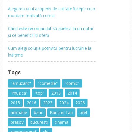
Alegerea unui acoperiș de calitate începe cu o
montare realizată corect
Când este recomandat să apelezi la un notar
și ce beneficii îți oferă
Cum alegi soluția potrivită pentru lucrările la
înălțime
Tags
"amuzant"
"comedie"
"comic"
"muzica"
"top"
2013
2014
2015
2016
2023
2024
2025
animatie
banc
Bancuri Tari
bilet
brasov
bucuresti
cinema
cinematograf
cluj