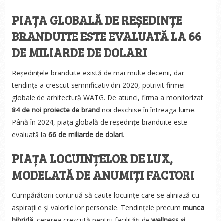
PIAȚA GLOBALĂ DE REȘEDINȚE
BRANDUITE ESTE EVALUATĂ LA 66
DE MILIARDE DE DOLARI
Reședințele branduite există de mai multe decenii, dar
tendința a crescut semnificativ din 2020, potrivit firmei
globale de arhitectură WATG. De atunci, firma a monitorizat
84 de noi proiecte de brand
noi deschise în întreaga lume.
Până în 2024, piața globală de reședințe branduite este
evaluată la
66 de miliarde de dolari
.
PIAȚA LOCUINȚELOR DE LUX,
MODELATĂ DE ANUMIȚI FACTORI
Cumpărătorii continuă să caute locuințe care se aliniază cu
aspirațiile și valorile lor personale. Tendințele precum
munca
hibridă
, cererea crescută pentru facilități de
wellness și