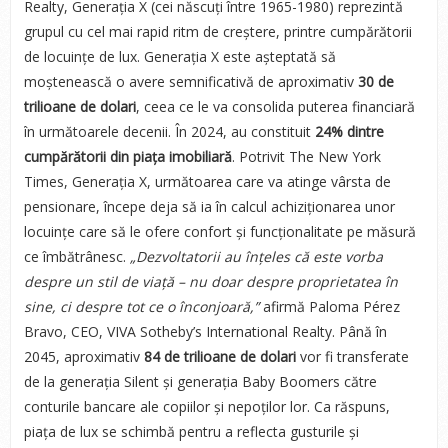
Realty, Generația X (cei născuți între 1965-1980) reprezintă
grupul cu cel mai rapid ritm de creștere, printre cumpărătorii
de locuințe de lux. Generația X este așteptată să
moștenească o avere semnificativă de aproximativ
30 de
trilioane de dolari
, ceea ce le va consolida puterea financiară
în următoarele decenii. În 2024, au constituit
24% dintre
cumpărătorii din piața imobiliară
. Potrivit The New York
Times, Generația X, următoarea care va atinge vârsta de
pensionare, începe deja să ia în calcul achiziționarea unor
locuințe care să le ofere confort și funcționalitate pe măsură
ce îmbătrânesc.
„Dezvoltatorii au înțeles că este vorba
despre un stil de viață – nu doar despre proprietatea în
sine, ci despre tot ce o înconjoară,”
afirmă Paloma Pérez
Bravo, CEO, VIVA Sotheby’s International Realty. Până în
2045, aproximativ
84 de trilioane de dolari
vor fi transferate
de la generația Silent și generația Baby Boomers către
conturile bancare ale copiilor și nepoților lor. Ca răspuns,
piața de lux se schimbă pentru a reflecta gusturile și