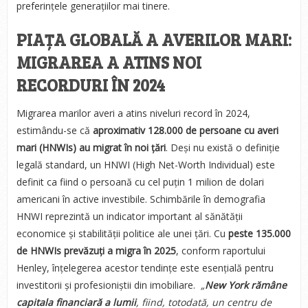
preferințele generațiilor mai tinere.
PIAȚA GLOBALĂ A AVERILOR MARI:
MIGRAREA A ATINS NOI
RECORDURI ÎN 2024
Migrarea marilor averi a atins niveluri record în 2024,
estimându-se că
aproximativ 128.000 de persoane cu averi
mari (HNWIs) au migrat în noi țări
. Deși nu există o definiție
legală standard, un HNWI (High Net-Worth Individual) este
definit ca fiind o persoană cu cel puțin 1 milion de dolari
americani în active investibile. Schimbările în demografia
HNWI reprezintă un indicator important al sănătății
economice și stabilității politice ale unei țări. Cu
peste 135.000
de HNWIs prevăzuți a migra în 2025
, conform raportului
Henley, înțelegerea acestor tendințe este esențială pentru
investitorii și profesioniștii din imobiliare.
„
New York rămâne
capitala financiară a lumii
, fiind, totodată, un centru de