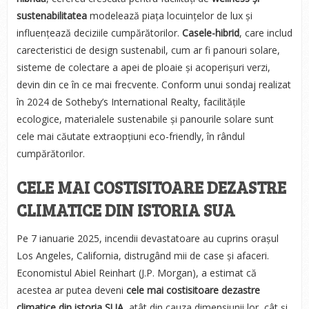
sustenabilitatea
modelează piața locuințelor de lux și
influențează deciziile cumpărătorilor.
Casele-hibrid
, care includ
carecteristici de design sustenabil, cum ar fi panouri solare,
sisteme de colectare a apei de ploaie și acoperișuri verzi,
devin din ce în ce mai frecvente. Conform unui sondaj realizat
în 2024 de Sotheby’s International Realty, facilitățile
ecologice, materialele sustenabile și panourile solare sunt
cele mai căutate extraopțiuni eco-friendly, în rândul
cumpărătorilor.
CELE MAI COSTISITOARE DEZASTRE
CLIMATICE DIN ISTORIA SUA
Pe 7 ianuarie 2025, incendii devastatoare au cuprins orașul
Los Angeles, California, distrugând mii de case și afaceri.
Economistul Abiel Reinhart (J.P. Morgan), a estimat că
acestea ar putea deveni
cele mai costisitoare dezastre
climatice din istoria SUA
, atât din cauza dimensiunii lor, cât și