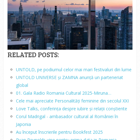
RELATED POSTS:
UNTOLD, pe podiumul celor mai mari festivaluri din lume
UNTOLD UNIVERSE și ZAMNA anunță un parteneriat
global
01. Gala Radio Romania Cultural 2025-Miruna…
Cele mai apreciate Personalități feminine din secolul XXI
Love Talks, conferința despre iubire și relații conștiente
Corul Madrigal - ambasador cultural al României în
Japonia
Au început înscrierile pentru Bookfest 2025
Ryan Reynolds vine pentru prima data in Romania