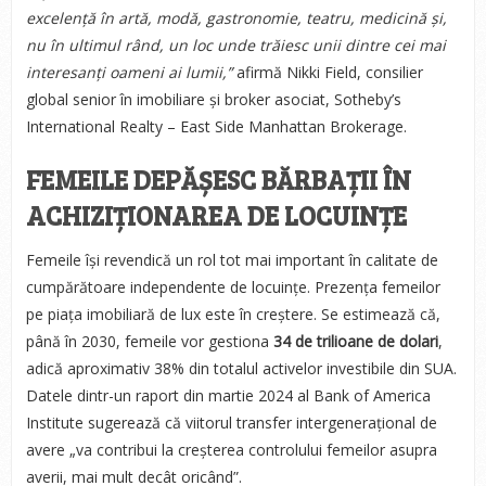
excelență în artă, modă, gastronomie, teatru, medicină și,
nu în ultimul rând, un loc unde trăiesc unii dintre cei mai
interesanți oameni ai lumii,”
afirmă Nikki Field, consilier
global senior în imobiliare și broker asociat, Sotheby’s
International Realty – East Side Manhattan Brokerage.
FEMEILE DEPĂȘESC BĂRBAȚII ÎN
ACHIZIȚIONAREA DE LOCUINȚE
Femeile își revendică un rol tot mai important în calitate de
cumpărătoare independente de locuințe. Prezența femeilor
pe piața imobiliară de lux este în creștere. Se estimează că,
până în 2030, femeile vor gestiona
34 de trilioane de dolari
,
adică aproximativ 38% din totalul activelor investibile din SUA.
Datele dintr-un raport din martie 2024 al Bank of America
Institute sugerează că viitorul transfer intergenerațional de
avere „va contribui la creșterea controlului femeilor asupra
averii, mai mult decât oricând”.