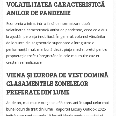
VOLATILITATEA CARACTERISTICĂ
ANILOR DE PANDEMIE
Economia a intrat într-o fază de normalizare după
volatilitatea caracteristică anilor de pandemie, ceea ce a dus
la ajustări pe piața imobiliară. În general, volumul vânzărilor
de locuințe din segmentele superioare a înregistrat o
performanță mult mai bună decât piața medie, prețul pentru
proprietățile trofeu înregistrând în cele mai multe cazuri
creșteri semnificative.
VIENA ȘI EUROPA DE VEST DOMINĂ
CLASAMENTELE ZONELELOR
PREFERATE DIN LUME
An de an, mai multe orașe se află constant în
topul celor mai
bune locuri de trăit din lume
. Raportul Luxury Outlook 2025
indică care sunt primele 10 locații ideale pentru investiții și