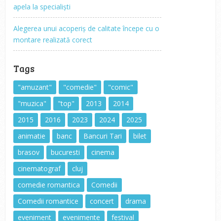
apela la specialiști
Alegerea unui acoperiș de calitate începe cu o
montare realizată corect
Tags
"amuzant"
"comedie"
"comic"
"muzica"
"top"
2013
2014
2015
2016
2023
2024
2025
animatie
banc
Bancuri Tari
bilet
brasov
bucuresti
cinema
cinematograf
cluj
comedie romantica
Comedii
Comedii romantice
concert
drama
eveniment
evenimente
festival