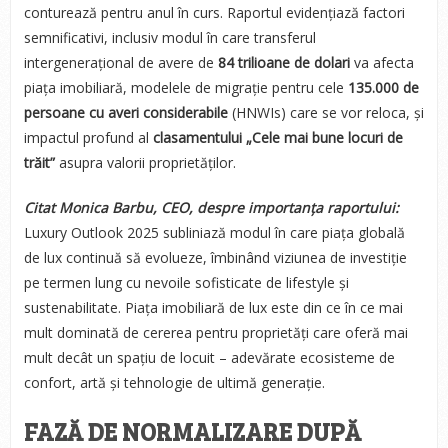
conturează pentru anul în curs. Raportul evidențiază factori
semnificativi, inclusiv modul în care transferul
intergenerațional de avere de
84 trilioane de dolari
va afecta
piața imobiliară, modelele de migrație pentru cele
135.000 de
persoane cu averi considerabile
(HNWIs) care se vor reloca, și
impactul profund al
clasamentului „Cele mai bune locuri de
trăit”
asupra valorii proprietăților.
Citat Monica Barbu, CEO, despre importanța raportului:
Luxury Outlook 2025 subliniază modul în care piața globală
de lux continuă să evolueze, îmbinând viziunea de investiție
pe termen lung cu nevoile sofisticate de lifestyle și
sustenabilitate. Piața imobiliară de lux este din ce în ce mai
mult dominată de cererea pentru proprietăți care oferă mai
mult decât un spațiu de locuit – adevărate ecosisteme de
confort, artă și tehnologie de ultimă generație.
FAZĂ DE NORMALIZARE DUPĂ