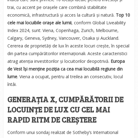
trai, cu accent pe orașele care combină stabilitate
economică, infrastructură și acces la cultură și natură.
Top 10
cele mai locuibile orașe ale lumii
, conform Global Liveability
Index 2024, sunt: Viena, Copenhaga, Zurich, Melbourne,
Calgary, Geneva, Sydney, Vancouver, Osaka și Auckland.
Cererea de proprietăți de lux în aceste locuri crește, în special
din partea cumpărătorilor internaționali. Aceste caracteristici
atrag atenția investitorilor și locuitorilor deopotrivă.
Europa
de Vest își menține poziția ca cea mai locuibilă regiune din
lume
. Viena a ocupat, pentru al treilea an consecutiv, locul
întâi.
GENERAȚIA X, CUMPĂRĂTORII DE
LOCUINȚE DE LUX CU CEL MAI
RAPID RITM DE CREȘTERE
Conform unui sondaj realizat de Sotheby’s International