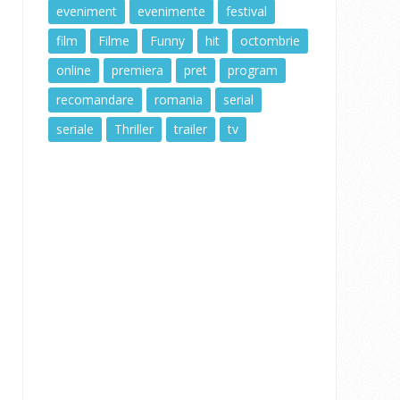
eveniment
evenimente
festival
film
Filme
Funny
hit
octombrie
online
premiera
pret
program
recomandare
romania
serial
seriale
Thriller
trailer
tv