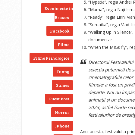
“Hypatia”, regia Andrei 
Evenimente in
“Mama”, regia Naji Ismail
“Ready”, regia Eirini Via
Brasov
“Suruaika”, regia Vlad I
Facebook
“Walking Up in Silence”,
documentar
Filme
“When the MIGs fly”, reg
Filme Psihologice
Directorul Festivalulu
selecția puternică de s
Funny
cinematografiile celor 
filmele; a fost un priv
Games
departe. Noi nu împărț
Guest Post
animații și un document
2023, astfel foarte rec
Horror
festivalurilor de presti
IPhone
Anul acesta, festivalul a pr