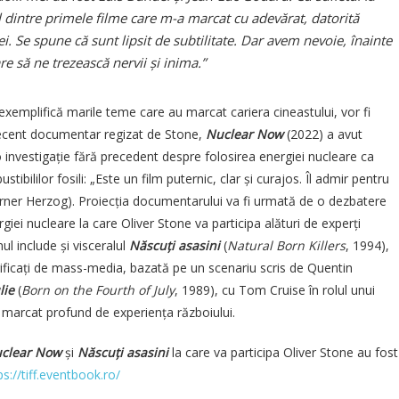
l dintre primele filme care m-a marcat cu adevărat, datorită
iei. Se spune că sunt lipsit de subtilitate. Dar avem nevoie, înainte
re să ne trezească nervii și inima.”
 exemplifică marile teme care au marcat cariera cineastului, vor fi
 recent documentar regizat de Stone,
Nuclear Now
(2022) a avut
o investigație fără precedent despre folosirea energiei nucleare ca
stibililor fosili: „Este un film puternic, clar și curajos. Îl admir pentru
erner Herzog). Proiecția documentarului va fi urmată de o dezbatere
iei nucleare la care Oliver Stone va participa alături de experți
l include și visceralul
Născuți asasini
(
Natural Born Killers
, 1994),
rificați de mass-media, bazată pe un scenariu scris de Quentin
lie
(
Born on the Fourth of July
, 1989), cu Tom Cruise în rolul unui
 marcat profund de experiența războiului.
clear Now
și
Născuți asasini
la care va participa Oliver Stone au fost
ps://tiff.eventbook.ro/