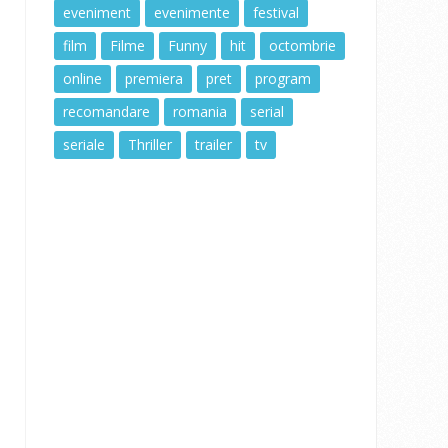
eveniment
evenimente
festival
film
Filme
Funny
hit
octombrie
online
premiera
pret
program
recomandare
romania
serial
seriale
Thriller
trailer
tv