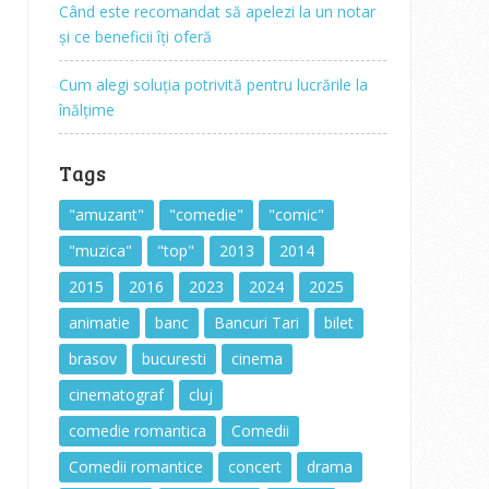
Când este recomandat să apelezi la un notar
și ce beneficii îți oferă
Cum alegi soluția potrivită pentru lucrările la
înălțime
Tags
"amuzant"
"comedie"
"comic"
"muzica"
"top"
2013
2014
2015
2016
2023
2024
2025
animatie
banc
Bancuri Tari
bilet
brasov
bucuresti
cinema
cinematograf
cluj
comedie romantica
Comedii
Comedii romantice
concert
drama