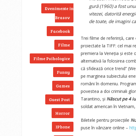
gură (1960) a fost unu
Evenimente in
vitezei, datorită energ
Brasov
de toate, de imagini ca
Facebook
Trei filme de referință, care
Filme
proiectate la TIFF: cel mai
premiera la Veneția și este 
Filme Psihologice
alternativă la folosirea combu
că sfidează orice trend” (W
Funny
pe marginea subiectului energ
români în domeniu. Programu
Games
povestea a doi criminali glo
Tarantino, și
Născut pe 4 iu
Guest Post
soldat american în Vietnam,
Horror
Biletele pentru proiecțiile
Nu
IPhone
puse în vânzare online –
htt