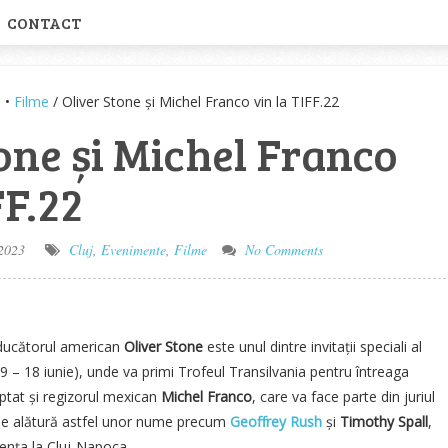
CONTACT
e
•
Filme
/ Oliver Stone și Michel Franco vin la TIFF.22
one și Michel Franco
FF.22
2023
Cluj
,
Evenimente
,
Filme
No Comments
roducătorul american
Oliver Stone
este unul dintre invitații speciali al
 (9 – 18 iunie), unde va primi Trofeul Transilvania pentru întreaga
eptat și regizorul mexican
Michel Franco
, care va face parte din juriul
ti se alătură astfel unor nume precum
Geoffrey Rush
și
Timothy Spall
,
ența la Cluj-Napoca.