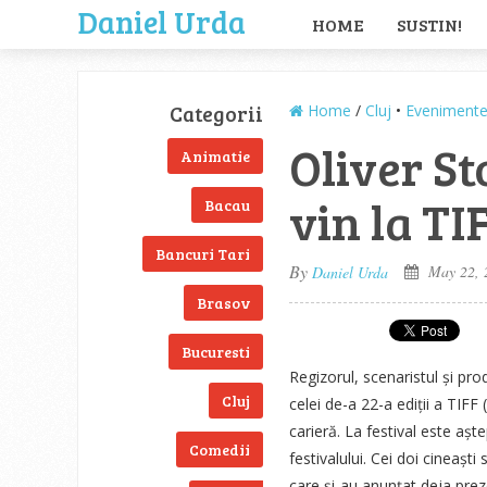
Daniel Urda
HOME
SUSTIN!
Categorii
Home
/
Cluj
•
Eveniment
Oliver St
Animatie
vin la TI
Bacau
Bancuri Tari
By
May 22, 
Daniel Urda
Brasov
Bucuresti
Regizorul, scenaristul și p
Cluj
celei de-a 22-a ediții a TIFF
carieră. La festival este așt
Comedii
festivalului. Cei doi cineaș
care și-au anunțat deja prez