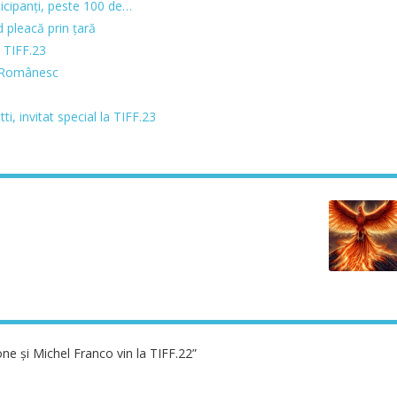
icipanți, peste 100 de…
 pleacă prin țară
 TIFF.23
ui Românesc
i, invitat special la TIFF.23
ne și Michel Franco vin la TIFF.22”