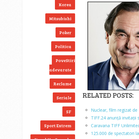
Korea
Mitsubishi
Poker
Politica
PoveStiri
adevarate
Reclame
RELATED POSTS:
Seriale
Nuclear, film regizat de
SF
TIFF.24 anunță invitații s
Sport Extrem
Caravana TIFF Unlimite
125.000 de spectatori la