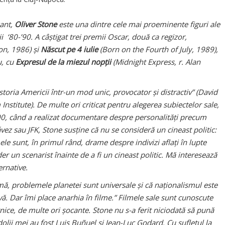
zant,
Oliver Stone
este una dintre cele mai proeminente figuri ale
 ‘80-’90. A câștigat trei premii Oscar, două ca regizor,
on
, 1986) și
Născut pe 4 iulie
(Born on the Fourth of July
, 1989),
u, cu
Expresul de la miezul nopții
(Midnight Express
, r. Alan
istoria Americii într-un mod unic, provocator și distractiv” (David
 Institute). De multe ori criticat pentru alegerea subiectelor sale,
00, când a realizat documentare despre personalități precum
ez sau JFK, Stone susține că nu se consideră un cineast politic:
le sunt, în primul rând, drame despre indivizi aflați în lupte
r un scenarist înainte de a fi un cineast politic. Mă interesează
ernative.
rmă, problemele planetei sunt universale și că naționalismul este
ivă. Dar îmi place anarhia în filme.” Filmele sale sunt cunoscute
nice, de multe ori șocante. Stone nu s-a ferit niciodată să pună
olii mei au fost Luis Buñuel și Jean-Luc Godard. Cu sufletul la