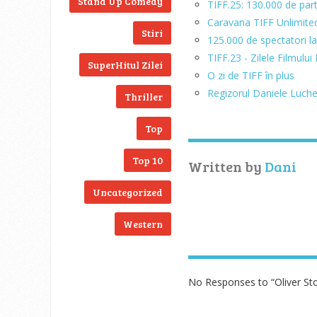
Stand Up Comedy
TIFF.25: 130.000 de part
Caravana TIFF Unlimited
Stiri
125.000 de spectatori la
TIFF.23 - Zilele Filmul
SuperHitul Zilei
O zi de TIFF în plus
Regizorul Daniele Luchett
Thriller
Top
Top 10
Written by
Dani
Uncategorized
Western
No Responses to “Oliver Sto