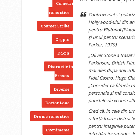
Comedii
romantice
Controversat și polari
Hollywood-ului din anii
Counter Strike
pentru
Plutonul
(Plato
și unul pentru scenari
Crypto
Parker, 1979).
Dacia
„Oliver Stone a trasat 
Parkinson, British Film
Distractie in
mai ales după anii 20
Brasov
Fidel Castro, Hugo Cháv
„Consider că filmele me
Diverse
personale și mă conside
punctele de vedere alt
Doctor Love
Cred că, în cele din u
Drame romantice
o forță foarte distruct
pentru imaginile puter
Evenimente
întrebări incomode: „Id