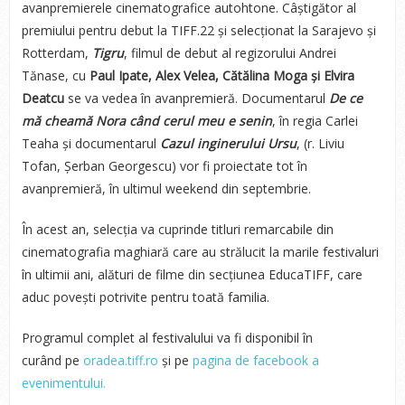
avanpremierele cinematografice autohtone. Câștigător al
premiului pentru debut la TIFF.22 și selecționat la Sarajevo și
Rotterdam,
Tigru
, filmul de debut al regizorului Andrei
Tănase, cu
Paul Ipate, Alex Velea, Cătălina Moga și Elvira
Deatcu
se va vedea în avanpremieră. Documentarul
De ce
mă cheamă Nora când cerul meu e senin
, în regia Carlei
Teaha și documentarul
Cazul inginerului Ursu
, (r. Liviu
Tofan, Șerban Georgescu) vor fi proiectate tot în
avanpremieră, în ultimul weekend din septembrie.
În acest an, selecția va cuprinde titluri remarcabile din
cinematografia maghiară care au strălucit la marile festivaluri
în ultimii ani, alături de filme din secțiunea EducaTIFF, care
aduc povești potrivite pentru toată familia.
Programul complet al festivalului va fi disponibil în
curând
pe
oradea.tiff.ro
și pe
pagina de facebook a
evenimentului.