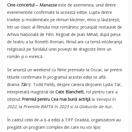
Cine-concertul –
Manasse
este de asemenea, unul dintre
evenimentele confirmate la această ediție. Lupta dintre
tradiție și modernitate pe ritmuri klezmer, etno și lăutărești,
într-un clasic al filmului mut românesc proaspăt restaurat de
Arhiva Națională de Film. Regizat de Jean Mihail, după piesa
de teatru a lui Ronetti-Roman, filmul are ca temă intoleranţa
religioasă pe fundalul unei poveşti de dragoste între un
român şi o evreică.
Se anunță un weekend cu filme premiate la Oscar, iar printre
titlurile confirmate în programul acestei ediții se află
drama
Tár
(r. Todd Field), despre cariera dirijoarei Lydia Tár,
interpretată magistral de
Cate Blanchett
, rol pentru care a
obținut
Premiul pentru Cea mai bună actriţă
la
Veneţia în
2022,
la
Premiile BAFTA în 2023 și la Globurile de Aur.
În cadrul celei de-a 6-a ediții a TIFF Oradea, organizatorii au
pregătit un program complex din care nu vor lipsi