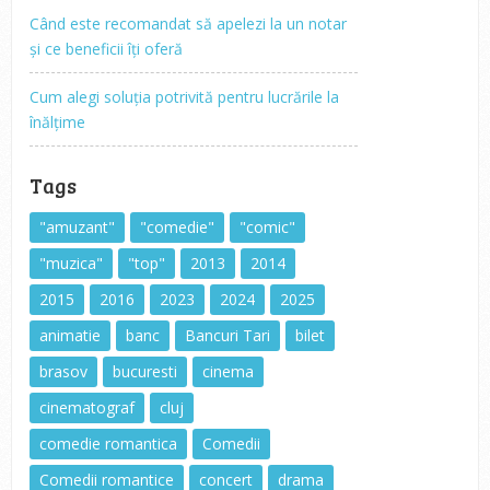
Când este recomandat să apelezi la un notar
și ce beneficii îți oferă
Cum alegi soluția potrivită pentru lucrările la
înălțime
Tags
"amuzant"
"comedie"
"comic"
"muzica"
"top"
2013
2014
2015
2016
2023
2024
2025
animatie
banc
Bancuri Tari
bilet
brasov
bucuresti
cinema
cinematograf
cluj
comedie romantica
Comedii
Comedii romantice
concert
drama