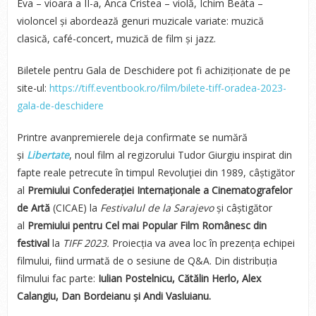
Éva – vioara a II-a, Anca Cristea – violă, Ichim Beáta –
violoncel și abordează genuri muzicale variate: muzică
clasică, café-concert, muzică de film și jazz.
Biletele pentru Gala de Deschidere pot fi achiziționate de pe
site-ul:
htt
ps://tiff.eventbook.ro/film/bilete-tiff-oradea-2023-
gala-de-deschidere
Printre avanpremierele deja confirmate se numără
și
Libertate
, noul film al regizorului Tudor Giurgiu inspirat din
fapte reale petrecute în timpul Revoluţiei din 1989, câștigător
al
Premiului Confederației Internaționale a Cinematografelor
de Artă
(CICAE) la
Festivalul de la Sarajevo
și câștigător
al
Premiului pentru Cel mai Popular Film Românesc din
festival
la
TIFF 2023.
Proiecția va avea loc în prezența echipei
filmului, fiind urmată de o sesiune de Q&A. Din distribuția
filmului fac parte:
Iulian Postelnicu, Cătălin Herlo, Alex
Calangiu, Dan Bordeianu și Andi Vasluianu.