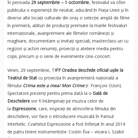
În perioada
29 septembrie – 1 octombrie
, festivalul va oferi
publicului o experiență de neuitat, aducând în Piața Unirii și în
diverse alte locații culturale din oraș o selecție amplă de filme
în premieră, alături de producții premiate la marile festivaluri
internaționale, avanpremiere ale filmelor românești și
maghiare, documentare și invitați speciali, masterclass-uri cu
regizori și actori renumiți, proiecții și ateliere media pentru
copii, precum și o serie de evenimente cine-concert.
Vineri, 29 septembrie, T
IFF Oradea deschide oficial ușile la
Teatrul de Stat
cu proiecția în avanpremieră națională a
filmului
Crima este a mea/ Mon Crime
(r. François Ozon).
Spectatorii prezenți pentru prima dată la o
Gală de
Deschidere
vor fi întâmpinați pe muzica celor de
la
Espressione
, care, inspirați de atmosfera filmului din
deschidere, vor face o introducere muzicală în Parisul
Interbelic. Cvartetul Espressione a fost înființat în anul 2014
de patru tinere instrumentiste: Costin Éva – vioara I, Szabó