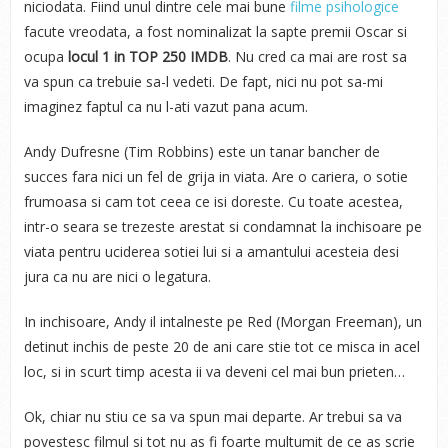
niciodata. Fiind unul dintre cele mai bune
filme psihologice
facute vreodata, a fost nominalizat la sapte premii Oscar si
ocupa
locul 1 in TOP 250 IMDB
. Nu cred ca mai are rost sa
va spun ca trebuie sa-l vedeti. De fapt, nici nu pot sa-mi
imaginez faptul ca nu l-ati vazut pana acum.
Andy Dufresne (Tim Robbins) este un tanar bancher de
succes fara nici un fel de grija in viata. Are o cariera, o sotie
frumoasa si cam tot ceea ce isi doreste. Cu toate acestea,
intr-o seara se trezeste arestat si condamnat la inchisoare pe
viata pentru uciderea sotiei lui si a amantului acesteia desi
jura ca nu are nici o legatura.
In inchisoare, Andy il intalneste pe Red (Morgan Freeman), un
detinut inchis de peste 20 de ani care stie tot ce misca in acel
loc, si in scurt timp acesta ii va deveni cel mai bun prieten…
Ok, chiar nu stiu ce sa va spun mai departe. Ar trebui sa va
povestesc filmul si tot nu as fi foarte multumit de ce as scrie