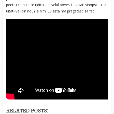
pentru ca nu s-ar ridica la nivelul povestii. Lasati sinopsis-ul si
uitati-va (din nou) la film. Eu asta ma pregatesc sa fac.
RELATED POSTS: