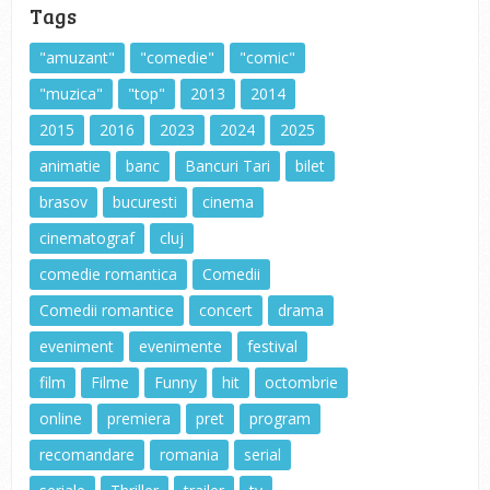
Tags
"amuzant"
"comedie"
"comic"
"muzica"
"top"
2013
2014
2015
2016
2023
2024
2025
animatie
banc
Bancuri Tari
bilet
brasov
bucuresti
cinema
cinematograf
cluj
comedie romantica
Comedii
Comedii romantice
concert
drama
eveniment
evenimente
festival
film
Filme
Funny
hit
octombrie
online
premiera
pret
program
recomandare
romania
serial