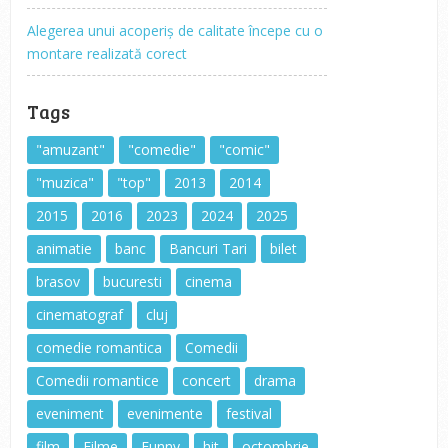
Alegerea unui acoperiș de calitate începe cu o
montare realizată corect
Tags
"amuzant"
"comedie"
"comic"
"muzica"
"top"
2013
2014
2015
2016
2023
2024
2025
animatie
banc
Bancuri Tari
bilet
brasov
bucuresti
cinema
cinematograf
cluj
comedie romantica
Comedii
Comedii romantice
concert
drama
eveniment
evenimente
festival
film
Filme
Funny
hit
octombrie