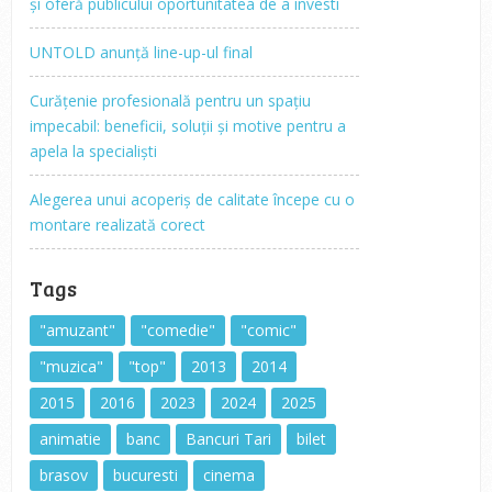
și oferă publicului oportunitatea de a investi
UNTOLD anunță line-up-ul final
Curățenie profesională pentru un spațiu
impecabil: beneficii, soluții și motive pentru a
apela la specialiști
Alegerea unui acoperiș de calitate începe cu o
montare realizată corect
Tags
"amuzant"
"comedie"
"comic"
"muzica"
"top"
2013
2014
2015
2016
2023
2024
2025
animatie
banc
Bancuri Tari
bilet
brasov
bucuresti
cinema