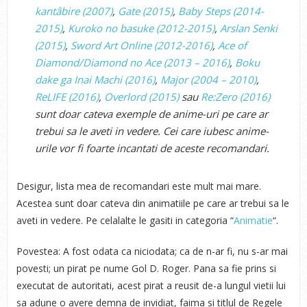
kantâbire (2007)
,
Gate (2015)
,
Baby Steps (2014-
2015)
,
Kuroko no basuke (2012-2015)
,
Arslan Senki
(2015)
,
Sword Art Online (2012-2016)
,
Ace of
Diamond/Diamond no Ace (2013 – 2016)
,
Boku
dake ga Inai Machi (2016)
,
Major (2004 – 2010)
,
ReLIFE (2016)
,
Overlord (2015)
sau
Re:Zero (2016)
sunt doar cateva exemple de anime-uri pe care ar
trebui sa le aveti in vedere. Cei care iubesc anime-
urile vor fi foarte incantati de aceste recomandari.
Desigur, lista mea de recomandari este mult mai mare.
Acestea sunt doar cateva din animatiile pe care ar trebui sa le
aveti in vedere. Pe celalalte le gasiti in categoria “
Animatie
“.
Povestea: A fost odata ca niciodata; ca de n-ar fi, nu s-ar mai
povesti; un pirat pe nume Gol D. Roger. Pana sa fie prins si
executat de autoritati, acest pirat a reusit de-a lungul vietii lui
sa adune o avere demna de invidiat, faima si titlul de Regele