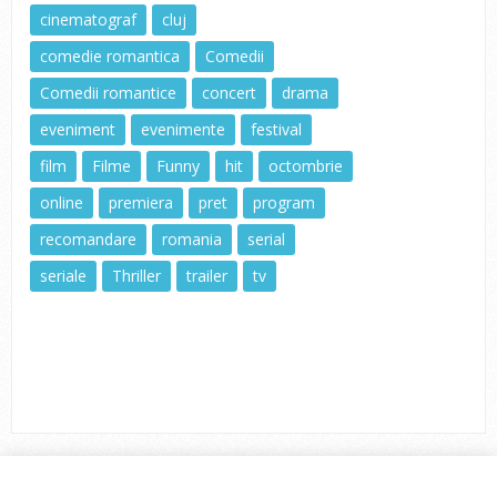
cinematograf
cluj
comedie romantica
Comedii
Comedii romantice
concert
drama
eveniment
evenimente
festival
film
Filme
Funny
hit
octombrie
online
premiera
pret
program
recomandare
romania
serial
seriale
Thriller
trailer
tv