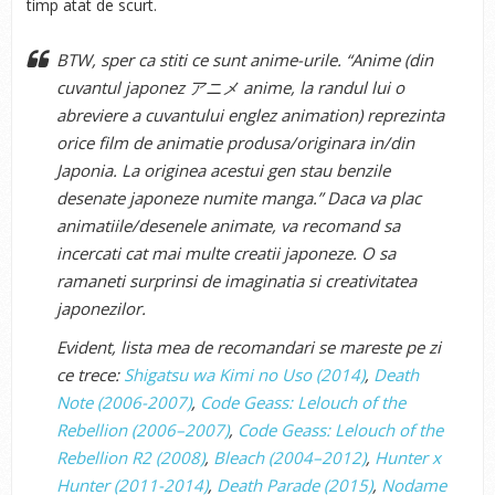
timp atat de scurt.
BTW, sper ca stiti ce sunt anime-urile. “Anime (din
cuvantul japonez アニメ anime, la randul lui o
abreviere a cuvantului englez animation) reprezinta
orice film de animatie produsa/originara in/din
Japonia. La originea acestui gen stau benzile
desenate japoneze numite manga.” Daca va plac
animatiile/desenele animate, va recomand sa
incercati cat mai multe creatii japoneze. O sa
ramaneti surprinsi de imaginatia si creativitatea
japonezilor.
Evident, lista mea de recomandari se mareste pe zi
ce trece:
Shigatsu wa Kimi no Uso (2014)
,
Death
Note (2006-2007)
,
Code Geass: Lelouch of the
Rebellion (2006–2007)
,
Code Geass: Lelouch of the
Rebellion R2 (2008)
,
Bleach (2004–2012)
,
Hunter x
Hunter (2011-2014)
,
Death Parade (2015)
,
Nodame